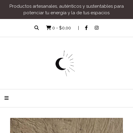
Productos artesanales, auténticos y sustentables para
potenciar tu energía y la de tus espacios
0
-
$0,00