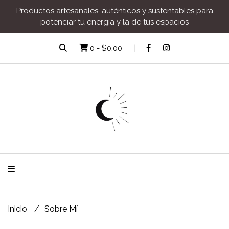
Productos artesanales, auténticos y sustentables para
potenciar tu energía y la de tus espacios
0
-
$0,00
Inicio
Sobre Mí