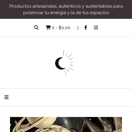
Productos artesanales, auténticos y sustentables para
potenciar tu energía y la de tus espacios
0
-
$0,00