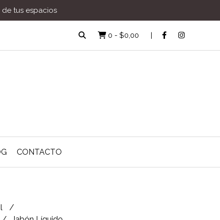
a de tus espacios
0
-
$0,00
OG
CONTACTO
ol
Jabón Líquido