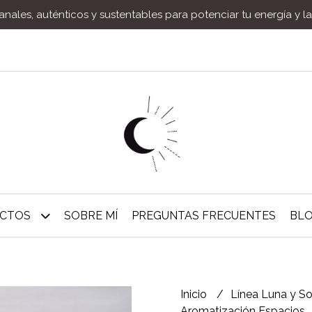
nales, auténticos y sustentables para potenciar tu energía y l
UCTOS
SOBRE MÍ
PREGUNTAS FRECUENTES
BL
Inicio
Línea Luna y S
Aromatización Espacios