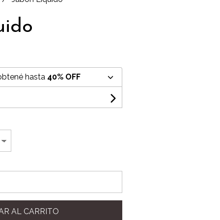
uido
obtené hasta
40% OFF
AR AL CARRITO