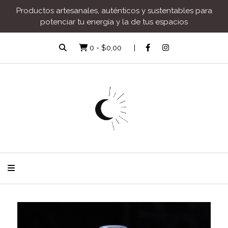
Productos artesanales, auténticos y sustentables para
potenciar tu energía y la de tus espacios
0
-
$0,00